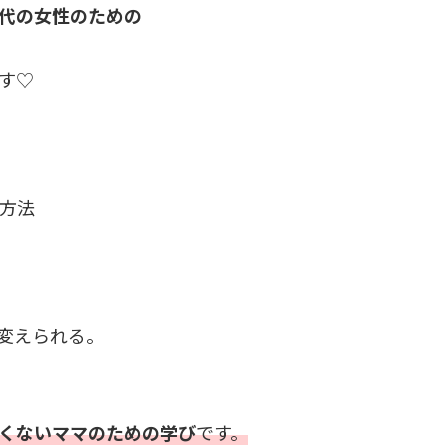
代の女性のための
す♡
る方法
変えられる。
くないママのための学び
です。