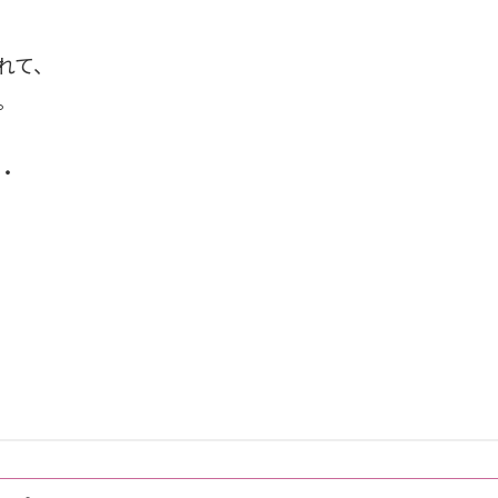
れて、
。
・