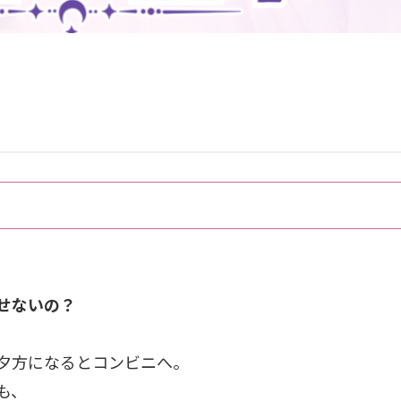
せないの？
夕方になるとコンビニへ。
も、