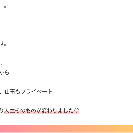
…。
す。
で、
から
、仕事もプライベート
り
人生そのものが変わりました♡