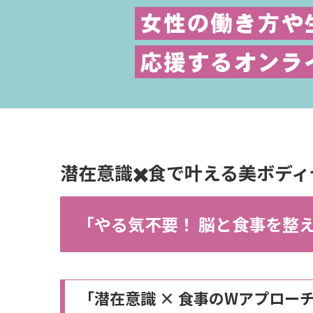
潜在意識✖️食で叶える美ボデ
「やる気不要！ 脳と食事を整
「潜在意識 × 食事のWアプロ