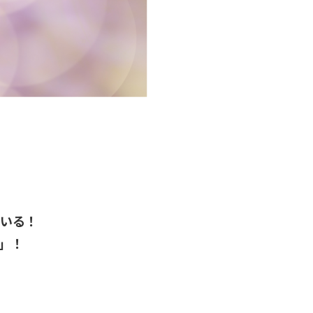
ている！
」！