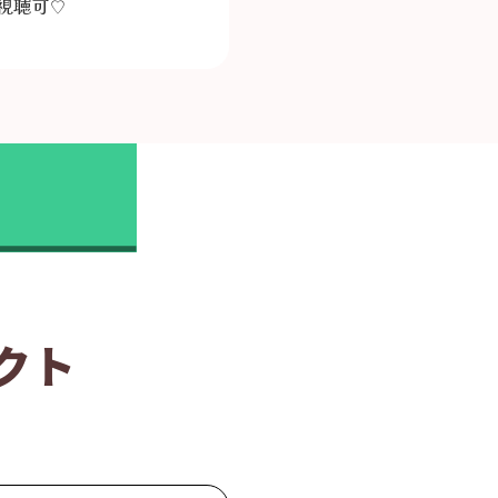
視聴可♡
クト