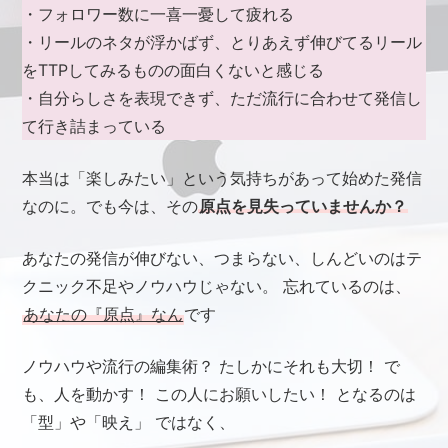
・フォロワー数に一喜一憂して疲れる
・リールのネタが浮かばず、とりあえず伸びてるリール
をTTP
してみるものの面白くないと感じる
・自分らしさを表現できず、ただ流行に合わせて発信し
て行き詰まっている
本当は「楽しみたい」という気持ちがあって始めた発信
なのに。
でも今は、その
原点を見失っていませんか？
あなたの発信が伸びない、つまらない、しんどいのは
テ
クニック不足やノウハウじゃない。
忘れているのは、
あなたの『原点』なん
です
ノウハウや流行の編集術？
たしかにそれも大切！
で
も、人を動かす！ この人にお願いしたい！
となるのは
「型」や「映え」 ではなく、