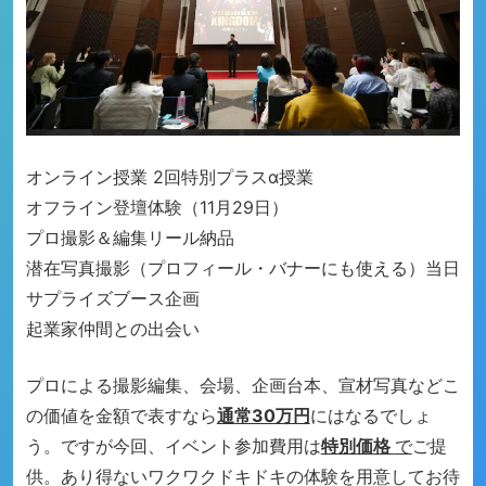
オンライン授業 2回
特別プラスα授業
オフライン登壇体験（11月29日）
プロ撮影＆編集リール納品
潜在写真撮影（プロフィール・バナーにも使える）
当日
サプライズブース企画
起業家仲間との出会い
プロによる撮影編集、会場、企画台本、宣材写真など
こ
の価値を金額で表すなら
通常30万円
にはなるでしょ
う。
ですが今回、イベント参加費用は
特別価格
で
ご提
供。
あり得ないワクワクドキドキの体験を用意して
お待