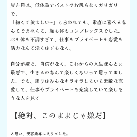
見た目は、低体重でバストやお尻もなく
ガリガリ
で、
「細くて羨ましい〜」と
言われても、
素直に喜べるな
んてできなくて、
顔も体もコンプレックスでした。
心も体も不調すぎて、
仕事もプライベートも
恋愛も
活力なんて湧くはずもなく、
自分が嫌で、自信がなく、これからの
人生ほんとに
最悪で、生きるのなんて
楽しくないって思ってまし
た。
でも、周りはみんなキラキラしていて
素敵な恋
愛して、仕事やプライベート
も充実していて楽しそ
うな人を見て
【絶対、このままじゃ嫌だ】
と思い
、
美容業界に入りました
。