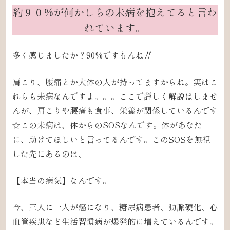
約９０%が何かしらの未病
を
抱えてると言わ
れています。
多く感じましたか？
90%ですもんね‼️
肩こり、腰痛とか大体の人が
持ってますからね。
実はこ
れらも未病なんですよ。。。
ここで詳しく解説はしませ
んが、
肩こりや腰痛も食事、栄養が関係しているんです
☆
この未病は、
体からのSOSなんです。
体があなた
に、助けてほしいと言ってるんです。
このSOSを無視
した先にあるのは、
【本当の病気】なんです。
今、三人に一人が癌になり、糖尿病患者、動脈硬化、心
血管疾患
など生活習慣病が爆発的に増えているんです。