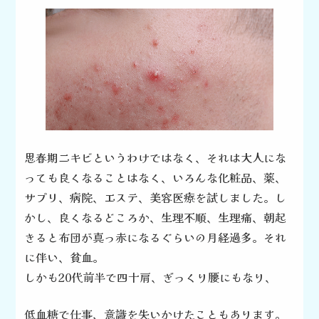
思春期ニキビというわけではなく、
それは大人にな
っても
良くなることは
なく、
いろんな化粧品、薬、
サプリ、
病院、エステ、美容医療を試しました。
し
かし、良くなるどころか、
生理不順、生理痛、
朝起
きると布団が
真っ赤になるぐらいの月経過多。
それ
に伴い、貧血。
しかも20代前半で
四十肩、ぎっくり腰にもなり、
低血糖で仕事、意識を失いかけた
こともあります。