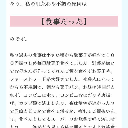
そう、私の肌荒れや不調の原因は
【食事だった】
のです。
私の過去の食事は
小さい頃から駄菓子が好きで１０
０円握りしめ
毎日駄菓子食べてました。野菜が嫌い
で
お母さんが作ってくれたご飯を食べず
お菓子や、
ファーストフードが大好きでした。
社会人になって
からも不規則で、朝から菓子パン、
お昼は時間がと
れず、コンビニに走り、コンビニおにぎりや
唐揚
げ、カップ麺で済ましたり、夜は帰宅が遅かったの
で
同僚とどこかで食べて帰るか、
疲れてご飯抜いた
り、食べたとしてもスーパーのお惣菜で
軽く済ませ
たり、、、
誰がどう見ても体に悪そうですよね笑
食