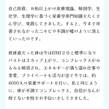
自己投資、８桁以上かけ
皮膚理論、解剖学、
生
化学、生理学に基づく栄養学
専門知識をたくさ
ん学び、実践してきました。
すると、今まで改
善されなかったニキビや
不調が嘘のように消え
ていったのです。
低体重だった体は今はBMI２０と標準になり
バストは３カップ上がり、コンプレックスが
み
るみる解消され、エネルギーが満ち溢れ
仕事や
恋愛、プライベートも活力が出て
今では、約
4000人の栄養サポートを行い、
私と同じよう
に、体が不調で
コンプレックス、自信がなんか
持てない女性をお手伝いを
してきました。